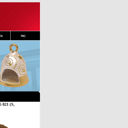
 021 (S,