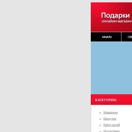
КАТЕГОРИИ:
Миниатюра
Шкатулки
Набор свечей
Подсвечники