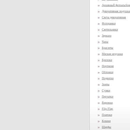
Архивный фотоальбом
Декоративная подушка
Свеча декоративная
Фоторамки
Светильники
Зеркало
Часы
Браслеты
Мягкие игрушки
Брелоки
Портмоне
Обложки
Подвески
Зонты
Сумки
Перчатки
Варежки
Flip Flap
Платоки
Кошки
Шарфы