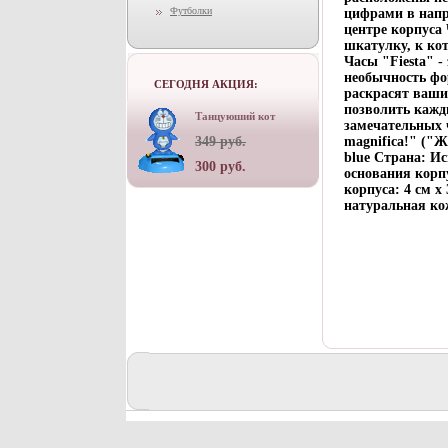
Футболки
цифрами в напр
центре корпуса
шкатулку, к кот
Часы "Fiesta" -
необычность фо
СЕГОДНЯ АКЦИЯ:
раскрасят ваши 
позволить кажды
Танцуюший кот
замечательных ч
349 руб.
magnifica!" ("
blue Страна: И
300 руб.
основания корпу
корпуса: 4 см х
натуральная кож