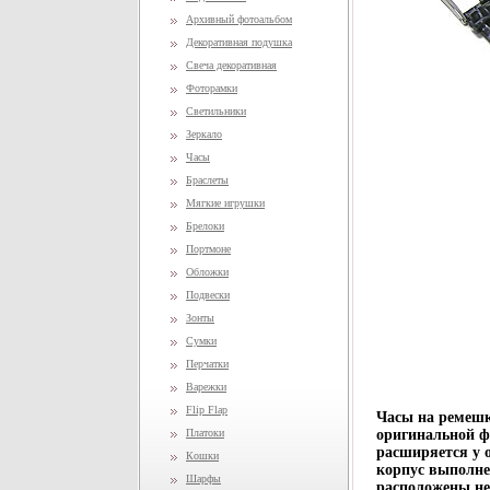
Архивный фотоальбом
Декоративная подушка
Свеча декоративная
Фоторамки
Светильники
Зеркало
Часы
Браслеты
Мягкие игрушки
Брелоки
Портмоне
Обложки
Подвески
Зонты
Сумки
Перчатки
Варежки
Flip Flap
Часы на ремешк
Платоки
оригинальной ф
расширяется у 
Кошки
корпус выполне
Шарфы
расположены не