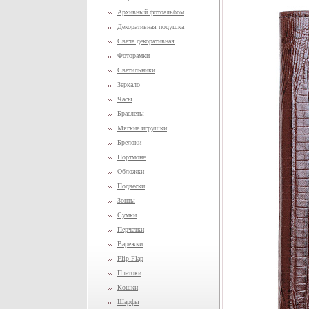
Архивный фотоальбом
Декоративная подушка
Свеча декоративная
Фоторамки
Светильники
Зеркало
Часы
Браслеты
Мягкие игрушки
Брелоки
Портмоне
Обложки
Подвески
Зонты
Сумки
Перчатки
Варежки
Flip Flap
Платоки
Кошки
Шарфы