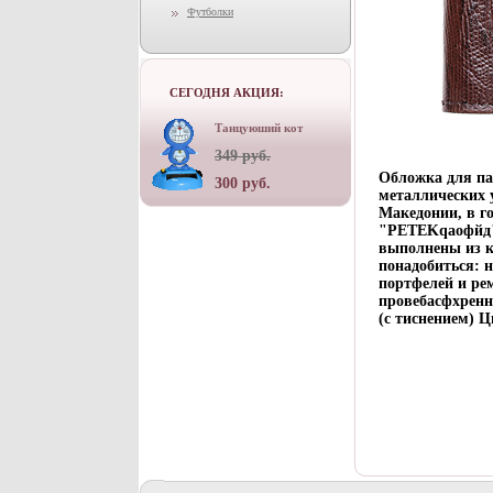
Футболки
СЕГОДНЯ АКЦИЯ:
Танцуюший кот
349 руб.
Обложка для па
300 руб.
металлических 
Македонии, в г
"PETEKqаофйд",
выполнены из к
понадобиться: н
портфелей и ре
провебасфхренн
(с тиснением) Ц