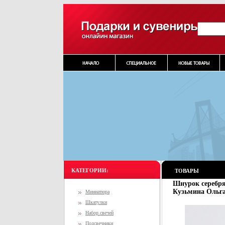
КАТЕГОРИИ:
ТОВАРЫ
Шнурок серебря
Кузьмина Ольга 
Миниатюра
Шкатулки
Набор свечей
Подсвечники