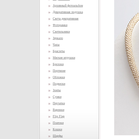
Архивный фотоальбом
Декоративная подушка
Свеча декоративная
Фоторамки
Светильники
Зеркало
Часы
Браслеты
Мягкие игрушки
Брелоки
Портмоне
Обложки
Подвески
Зонты
Сумки
Перчатки
Варежки
Flip Flap
Платоки
Кошки
Шарфы