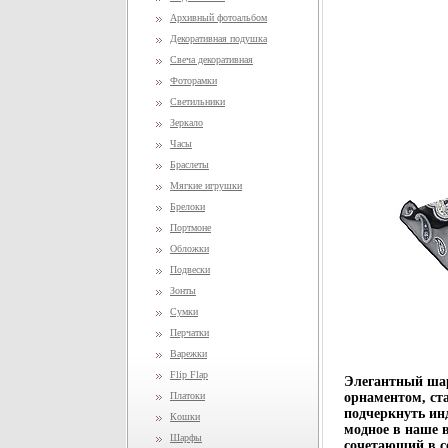
Архивный фотоальбом
Декоративная подушка
Свеча декоративная
Фоторамки
Светильники
Зеркало
Часы
Браслеты
Мягкие игрушки
Брелоки
Портмоне
Обложки
Подвески
Зонты
Сумки
Перчатки
Варежки
Flip Flap
Элегантный ша
Платоки
орнаментом, ст
подчеркнуть ин
Кошки
модное в наше 
Шарфы
сочетающий в с