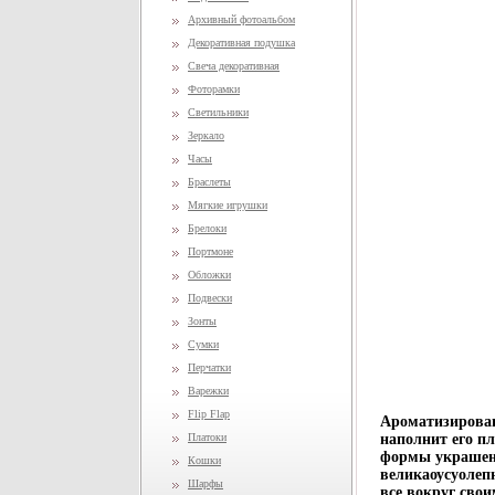
Архивный фотоальбом
Декоративная подушка
Свеча декоративная
Фоторамки
Светильники
Зеркало
Часы
Браслеты
Мягкие игрушки
Брелоки
Портмоне
Обложки
Подвески
Зонты
Сумки
Перчатки
Варежки
Flip Flap
Ароматизирован
Платоки
наполнит его п
формы украшен
Кошки
великаоусуолеп
Шарфы
все вокруг сво