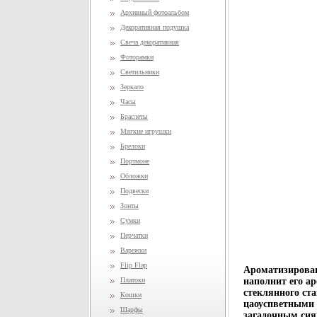
Архивный фотоальбом
Декоративная подушка
Свеча декоративная
Фоторамки
Светильники
Зеркало
Часы
Браслеты
Мягкие игрушки
Брелоки
Портмоне
Обложки
Подвески
Зонты
Сумки
Перчатки
Варежки
Flip Flap
Ароматизирован
Платоки
наполнит его а
стеклянного ст
Кошки
цаоуспветными 
Шарфы
загадочным си