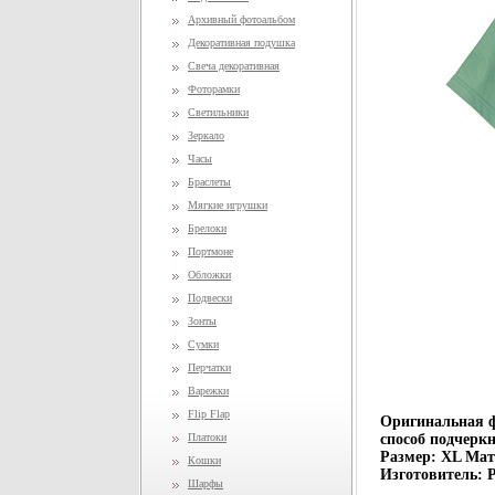
Архивный фотоальбом
Декоративная подушка
Свеча декоративная
Фоторамки
Светильники
Зеркало
Часы
Браслеты
Мягкие игрушки
Брелоки
Портмоне
Обложки
Подвески
Зонты
Сумки
Перчатки
Варежки
Flip Flap
Оригинальная ф
Платоки
способ подчерк
Размер: XL Мат
Кошки
Изготовитель: Р
Шарфы