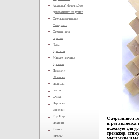
Архивный фотоальбом
Декоративная подушка
Свеча декоративная
Фоторамки
Светильники
Зеркало
Часы
Браслеты
Мягкие игрушки
Брелоки
Портмоне
Обложки
Подвески
Зонты
Сумки
Перчатки
Варежки
Flip Flap
С деревянной го
Платоки
игры является н
исходную фигур
Кошки
тренажер, стим
Шарфы
мышление и ме