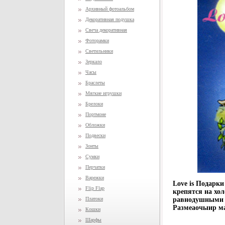
Архивный фотоальбом
Декоративная подушка
Свеча декоративная
Фоторамки
Светильники
Зеркало
Часы
Браслеты
Мягкие игрушки
Брелоки
Портмоне
Обложки
Подвески
Зонты
Сумки
Перчатки
Варежки
Love is Подарки
Flip Flap
крепятся на хо
Платоки
равнодушными н
Размеаочыир ма
Кошки
Шарфы