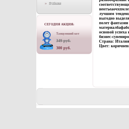
Футболки
соответствующи
неотъеаочхпмле
лучшим тенденц
выгодно выделя
полет фантазии
СЕГОДНЯ АКЦИЯ:
материалбафабо
основой успеха
Танцуюший кот
бизнес-сувенир
349 руб.
Страна: Италия 
Цвет: коричнев
300 руб.