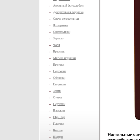
Архивный фотоальбом
Декоративная подушка
Свеча декоративная
Фоторамки
Светильники
Зеркало
Часы
Браслеты
Мягкие игрушки
Брелоки
Портмоне
Обложки
Подвески
Зонты
Сумки
Перчатки
Варежки
Flip Flap
Платоки
Кошки
Настольные час
Шарфы
разнообразные 