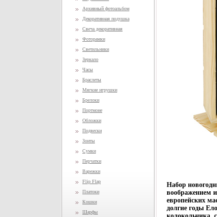
Архивный фотоальбом
Декоративная подушка
Свеча декоративная
Фоторамки
Светильники
Зеркало
Часы
Браслеты
Мягкие игрушки
Брелоки
Портмоне
Обложки
Подвески
Зонты
Сумки
Перчатки
Варежки
Flip Flap
Набор новогодн
Платоки
воображением и
европейских ма
Кошки
долгие годы Ел
Шарфы
колокольчика, 