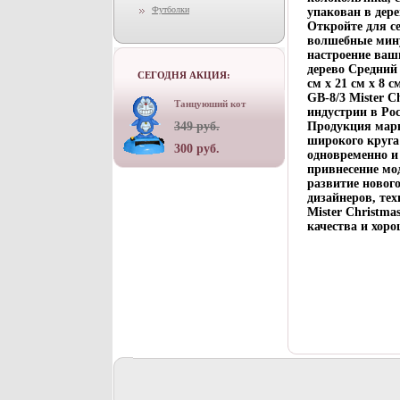
Футболки
упакован в де
Откройте для с
волшебные мину
настроение ваш
дерево Средний 
СЕГОДНЯ АКЦИЯ:
см х 21 см х 8
GB-8/3 Mister C
Танцуюший кот
индустрии в Ро
349 руб.
Продукция марк
широкого круга 
300 руб.
одновременно и
привнесение мо
развитие новог
дизайнеров, те
Mister Christm
качества и хоро