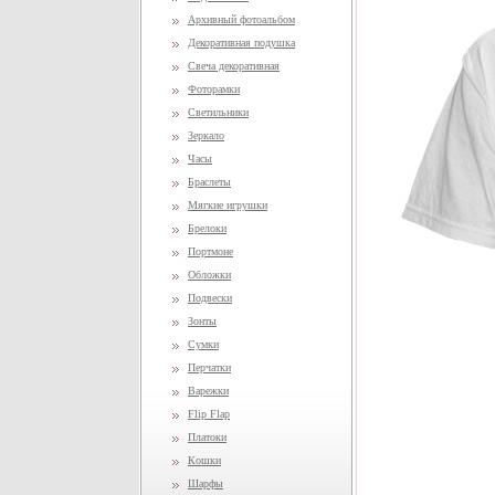
Архивный фотоальбом
Декоративная подушка
Свеча декоративная
Фоторамки
Светильники
Зеркало
Часы
Браслеты
Мягкие игрушки
Брелоки
Портмоне
Обложки
Подвески
Зонты
Сумки
Перчатки
Варежки
Flip Flap
Платоки
Кошки
Шарфы