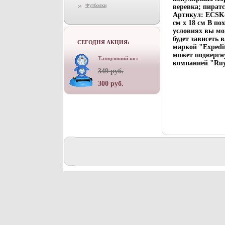
Футболки
веревка; пиратс
Артикул: ECSK-
см х 18 см В по
условиях вы мо
будет зависеть
СЕГОДНЯ АКЦИЯ:
маркой "Expedi
может подвергн
Танцуюший кот
компанией "Ruy
349 руб.
300 руб.