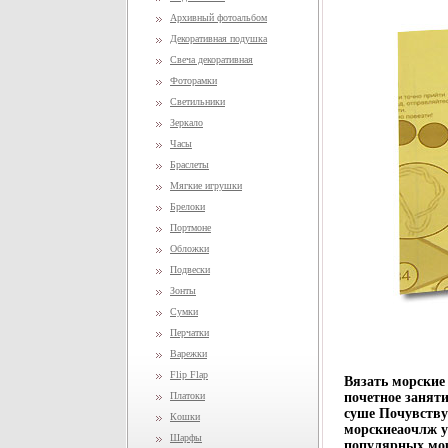
Архивный фотоальбом
Декоративная подушка
Свеча декоративная
Фоторамки
Светильники
Зеркало
Часы
Браслеты
Мягкие игрушки
Брелоки
Портмоне
Обложки
Подвески
Зонты
Сумки
Перчатки
Варежки
Flip Flap
Вязать морские 
Платоки
почетное заняти
суше Почувству
Кошки
морскиеаочлж у
Шарфы
популярных мор