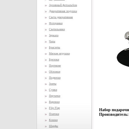
Архивный фотоальбом
Декоративная подушка
Свеча декоративная
Фоторамки
Светильники
Зеркало
Часы
Браслеты
Мягкие игрушки
Брелоки
Портмоне
Обложки
Подвески
Зонты
Сумки
Перчатки
Варежки
Flip Flap
Набор подарочн
Платоки
Производитель:
Кошки
Шарфы