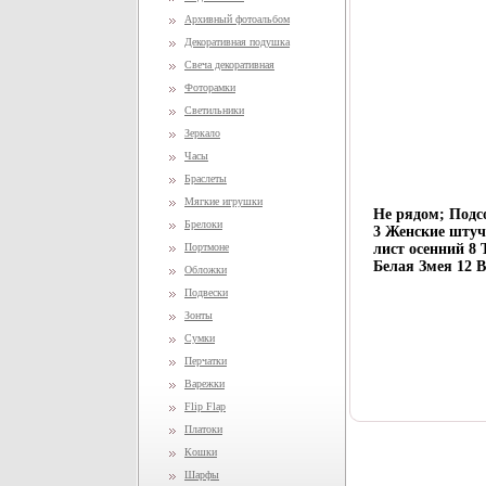
Архивный фотоальбом
Декоративная подушка
Свеча декоративная
Фоторамки
Светильники
Зеркало
Часы
Браслеты
Мягкие игрушки
Не рядом; Подс
Брелоки
3 Женские штуч
Портмоне
лист осенний 8
Белая Змея 12 
Обложки
Подвески
Зонты
Сумки
Перчатки
Варежки
Flip Flap
Платоки
Кошки
Шарфы