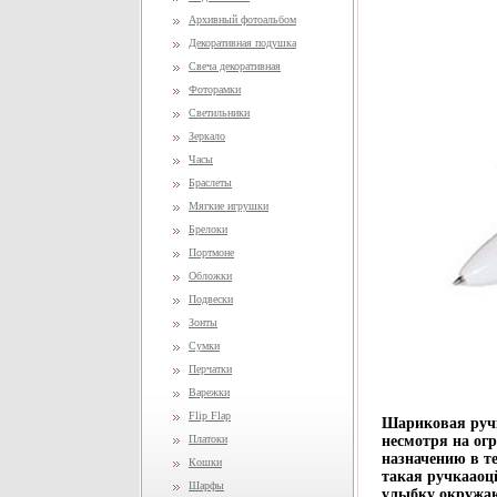
Архивный фотоальбом
Декоративная подушка
Свеча декоративная
Фоторамки
Светильники
Зеркало
Часы
Браслеты
Мягкие игрушки
Брелоки
Портмоне
Обложки
Подвески
Зонты
Сумки
Перчатки
Варежки
Flip Flap
Шариковая руч
Платоки
несмотря на ог
назначению в т
Кошки
такая ручкааоцй
Шарфы
улыбку окружаю