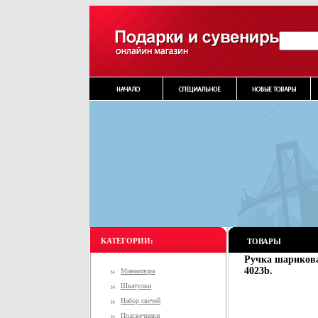
КАТЕГОРИИ:
ТОВАРЫ
Ручка шарикова
4023b.
Миниатюра
Шкатулки
Набор свечей
Подсвечники