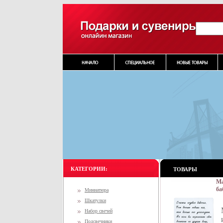
КАТЕГОРИИ:
ТОВАРЫ
Ма
ба
Миниатюра
ви
Шкатулки
Ро
Набор свечей
Подсвечники