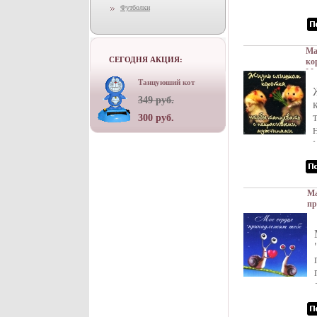
Футболки
Ма
СЕГОДНЯ АКЦИЯ:
ко
Ма
Танцуюший кот
281
349 руб.
300 руб.
Ма
пр
пл
Ро
ин