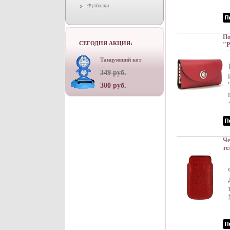
Футболки
По
СЕГОДНЯ АКЦИЯ:
"P
"D
Танцуюший кот
4,
349 руб.
300 руб.
Че
те
цв
ко
Ро
ин