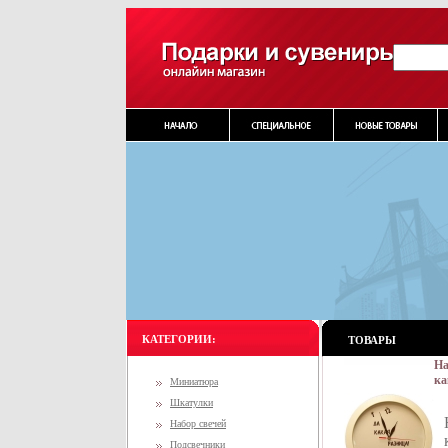
КАТЕГОРИИ:
ТОВАРЫ
На
ка
Миниатюра
за
Шкатулки
ск
Набор свечей
Подсвечники