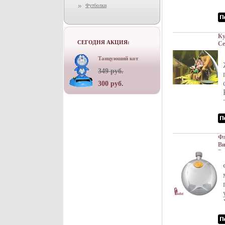
Футболки
Ку
СЕГОДНЯ АКЦИЯ:
Се
Танцуюший кот
349 руб.
300 руб.
Фл
Ви
Br
41